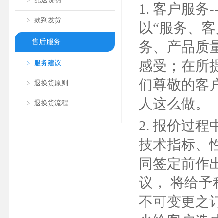
﹥ 配送说明
1. 客户服
﹥ 款到发货
以“服务、
售后服务
务、产品质
感受；在所
﹥ 服务建议
们尊敬的客
﹥ 退换货原则
人这么做。
﹥ 退换货流程
2. 报价过
技术指标、
同签定前作
议， 将给
不可变更之