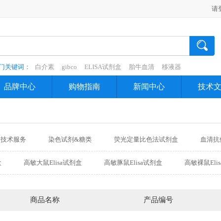
请
门关键词：
白介素
gibco
ELISA试剂盒
胎牛血清
移液器
品牌中心
购物指南
新闻中心
技术
技术服务
染色试剂&糖类
荧光定量比色法试剂盒
血清抗
品
仪器耗材
代理品牌
生化试剂盒
盒
高敏大鼠Elisa试剂盒
高敏豚鼠Elisa试剂盒
高敏裸鼠Eli
盒
高敏鹅Elisa试剂盒
高敏猴Elisa试剂盒
高敏兔Elisa试剂
剂盒
高敏犬Elisa试剂盒
高敏牛Elisa试剂盒
高敏鱼Elisa试
商品名称
产品编号