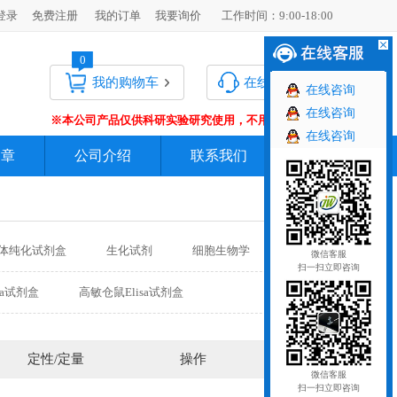
登录
免费注册
我的订单
我要询价
工作时间：9:00-18:00
0
我的购物车
在线客服
在线咨询
在线咨询
※本公司产品仅供科研实验研究使用，不用于临床诊断 !
在线咨询
文章
公司介绍
联系我们
更多
体纯化试剂盒
生化试剂
细胞生物学
微信客服
扫一扫立即咨询
更多
sa试剂盒
高敏仓鼠Elisa试剂盒
盒
高敏马Elisa试剂盒
剂盒
定性/定量
操作
微信客服
扫一扫立即咨询