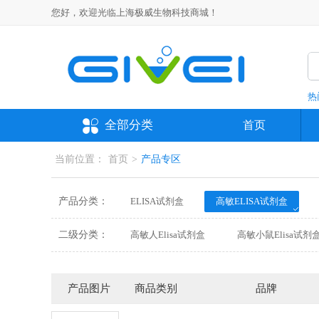
您好，欢迎光临上海极威生物科技商城！
热
全部分类
首页
当前位置：
首页
>
产品专区
产品分类：
ELISA试剂盒
高敏ELISA试剂盒
抗体
培养基
分析对照品、标准
二级分类：
高敏人Elisa试剂盒
高敏小鼠Elisa试剂
高敏沙鼠Elisa试剂盒
高敏鸭Elisa试剂
高敏绵羊Elisa试剂盒
高敏山羊Elisa试
产品图片
商品类别
品牌