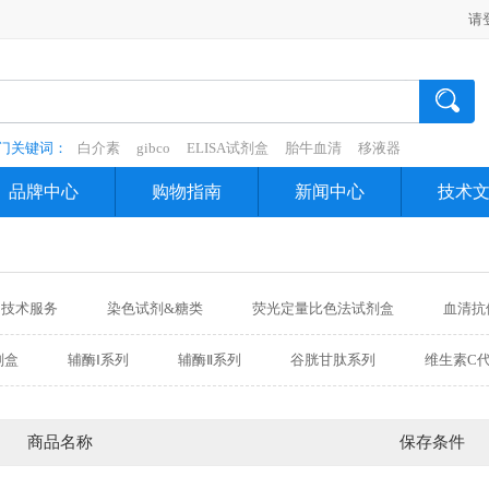
请
门关键词：
白介素
gibco
ELISA试剂盒
胎牛血清
移液器
品牌中心
购物指南
新闻中心
技术
技术服务
染色试剂&糖类
荧光定量比色法试剂盒
血清抗
品
仪器耗材
代理品牌
生化试剂盒
剂盒
辅酶Ⅰ系列
辅酶Ⅱ系列
谷胱甘肽系列
维生素C
高效液相色谱法
抗逆系列
氧化系列
抗氧化系列
蛋白酶系列
脂肪酸代谢系列
淀粉系列
蔗糖系列
商品名称
保存条件
果胶系列
光合作用系列
糖异生系列
维生素系列