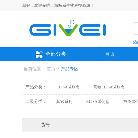
您好，欢迎光临上海极威生物科技商城！
热
全部分类
首页
当前位置：
首页
>
产品专区
产品分类：
ELISA试剂盒
高敏ELISA试剂盒
抗体
培养基
分析对照品、标准
二级分类：
其它系列
ELISA试剂盒
放免试
氨基酸代谢系列
微量法
常量法
线粒体呼吸链系列
三羧酸循环系列
货号
信号系列
转氢酶系列
蛋白定量