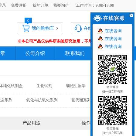
登录
免费注册
我的订单
我要询价
工作时间：9:00-18:00
0
我的购物车
在线客服
在线咨询
在线咨询
※本公司产品仅供科研实验研究使用，不用于临床诊断 !
在线咨询
文章
公司介绍
联系我们
更多
体纯化试剂盒
生化试剂
细胞生物学
微信客服
扫一扫立即咨询
更多
代谢系列
氧化与抗氧化系列
氮代谢系列
糖酵解系列
ATP系列
酯酶系列
糖代谢系列
离子系列
土壤系列
产品用途
操作
微信客服
扫一扫立即咨询