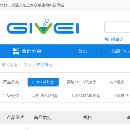
您好，欢迎光临上海极威生物科技商城！
热门关键词：
全部分类
首页
品牌中心
当前位置：
首页
>
产品专区
产品分类：
ELISA试剂盒
高敏ELISA试剂盒
技术服务
抗体
培养基
分析对照品、标准品
仪
二级分类：
人ELISA试剂盒
大鼠ELISA试剂盒
小鼠ELI
猫ELISA试剂盒
马ELISA试剂盒
植物ELISA
鱼ELISA试剂盒
豚鼠ELISA试剂盒
鹅ELIS
产品图片
商品类别
规格
Human ELISA Kit
Rat ELISA Kit
Mouse ELISA