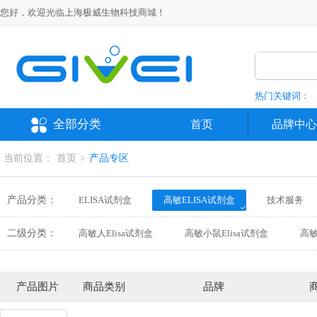
您好，欢迎光临上海极威生物科技商城！
热门关键词：
全部分类
首页
品牌中心
当前位置：
首页
>
产品专区
产品分类：
ELISA试剂盒
高敏ELISA试剂盒
技术服务
抗体
培养基
分析对照品、标准品
仪
二级分类：
高敏人Elisa试剂盒
高敏小鼠Elisa试剂盒
高敏
高敏沙鼠Elisa试剂盒
高敏鸭Elisa试剂盒
高敏
高敏绵羊Elisa试剂盒
高敏山羊Elisa试剂盒
高
产品图片
商品类别
品牌