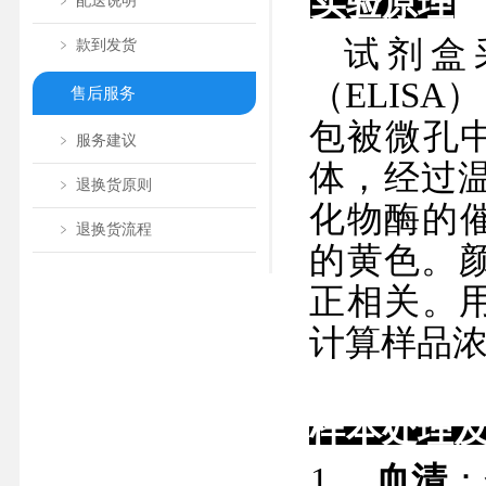
实验原理
﹥ 配送说明
试剂盒
﹥ 款到发货
（
ELISA
售后服务
包被微孔
﹥ 服务建议
体，经过
﹥ 退换货原则
化物酶的
﹥ 退换货流程
的黄色。
正相关。
计算样品
样本处理
1.
血清
：