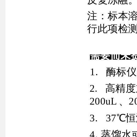
注：标本
行此项检
需要而未
1.
酶标仪
2.
高精度
200
uL
、
2
3.
37
℃恒
4.
蒸馏水