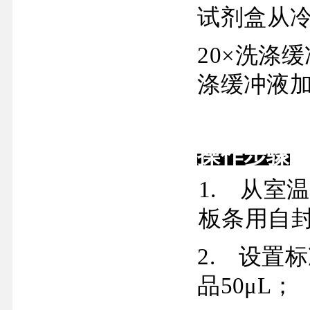
试剂盒从
20×
洗涤缓
涤缓冲液
操作步骤
1.
从室温
板条用自
2.
设置标
品
50μL
；