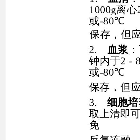
1000g
离心
或
-80
℃
保存，但
2.
血浆
：
钟内于
2
-
或
-80
℃
保存，但
3.
细胞培
取上清即
免
反复冻融