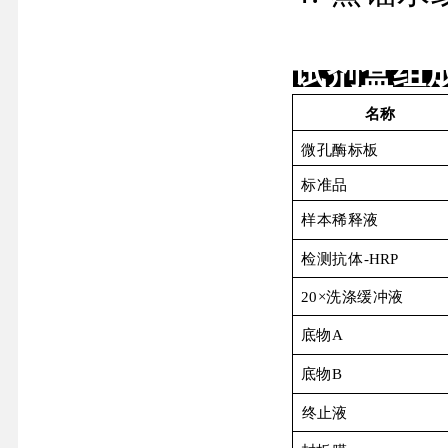
试剂盒组
名称
微孔酶标板
标准品
样本稀释液
检测抗体
-
HRP
20×
洗涤缓冲液
底物
A
底物
B
终止液