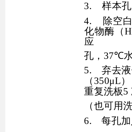
3.
样本孔
4.
除空
化物酶（
H
应
孔，
37
℃
5.
弃去液
（
350μL
）
重复洗板
5
（也可用
6.
每孔加